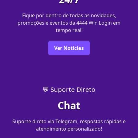
Fique por dentro de todas as novidades,
promoções e eventos da 4444 Win Login em
tempo real!
Ver Notícias
💬 Suporte Direto
Chat
Suporte direto via Telegram, respostas rápidas e
atendimento personalizado!