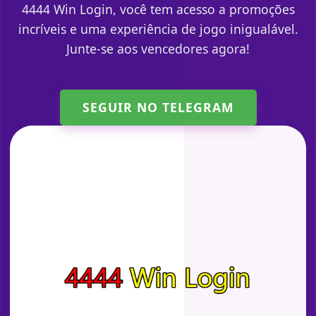
4444 Win Login, você tem acesso a promoções
incríveis e uma experiência de jogo inigualável.
Junte-se aos vencedores agora!
SEGUIR NO TELEGRAM