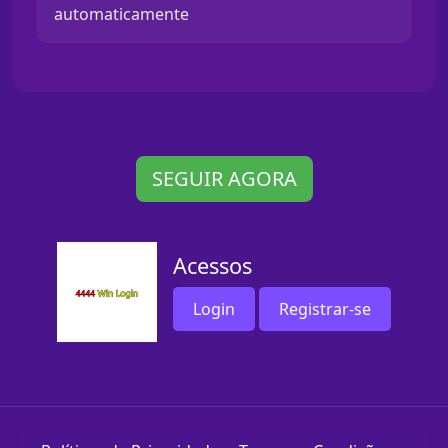
automaticamente
SEGUIR AGORA
Acessos
Login
Registrar-se