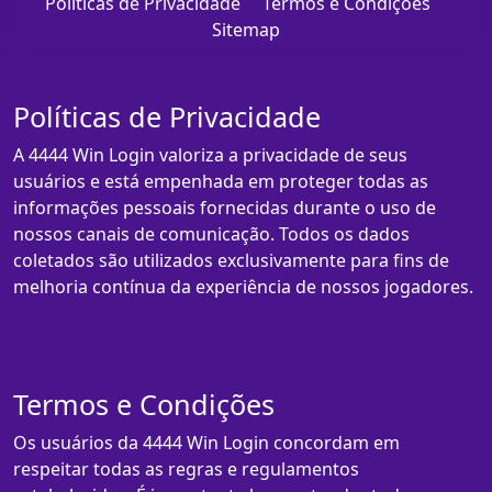
Políticas de Privacidade
Termos e Condições
Sitemap
Políticas de Privacidade
A 4444 Win Login valoriza a privacidade de seus
usuários e está empenhada em proteger todas as
informações pessoais fornecidas durante o uso de
nossos canais de comunicação. Todos os dados
coletados são utilizados exclusivamente para fins de
melhoria contínua da experiência de nossos jogadores.
Termos e Condições
Os usuários da 4444 Win Login concordam em
respeitar todas as regras e regulamentos