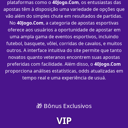
plataformas como o
40Jogo.Com
, os entusiastas das
apostas têm à disposição uma variedade de opções que
vão além do simples chute em resultados de partidas.
No
40Jogo.Com
, a categoria de apostas esportivas
oferece aos usuários a oportunidade de apostar em
uma ampla gama de eventos esportivos, incluindo
futebol, basquete, vôlei, corridas de cavalos, e muitos
outros. A interface intuitiva do site permite que tanto
novatos quanto veteranos encontrem suas apostas
preferidas com facilidade. Além disso, o
40Jogo.Com
proporciona análises estatísticas, odds atualizadas em
tempo real e uma experiência de usuá.
🎁 Bônus Exclusivos
VIP