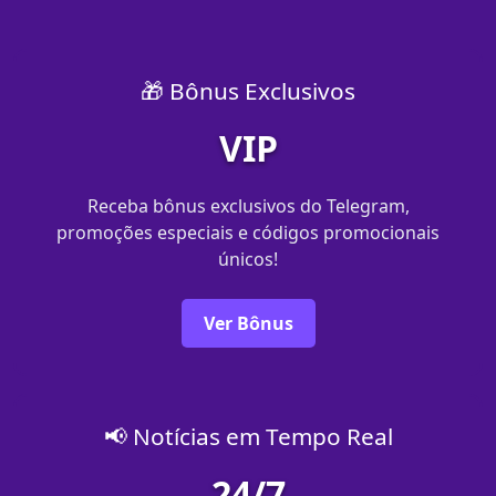
🎁 Bônus Exclusivos
VIP
Receba bônus exclusivos do Telegram,
promoções especiais e códigos promocionais
únicos!
Ver Bônus
📢 Notícias em Tempo Real
24/7