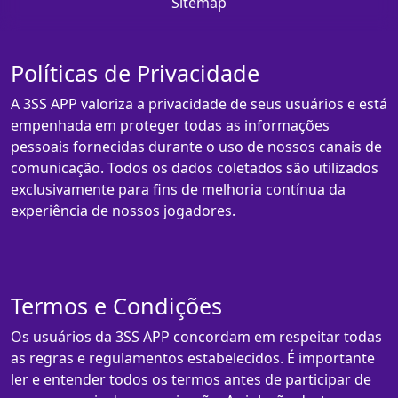
Sitemap
Políticas de Privacidade
A 3SS APP valoriza a privacidade de seus usuários e está
empenhada em proteger todas as informações
pessoais fornecidas durante o uso de nossos canais de
comunicação. Todos os dados coletados são utilizados
exclusivamente para fins de melhoria contínua da
experiência de nossos jogadores.
Termos e Condições
Os usuários da 3SS APP concordam em respeitar todas
as regras e regulamentos estabelecidos. É importante
ler e entender todos os termos antes de participar de