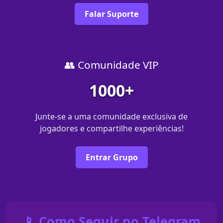
Falar Suporte
👥 Comunidade VIP
1000+
Junte-se a uma comunidade exclusiva de
jogadores e compartilhe experiências!
Entrar Grupo
📱 Como Seguir no Telegram