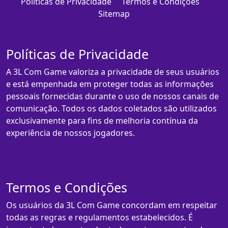
Políticas de Privacidade
Termos e Condições
Sitemap
Políticas de Privacidade
A 3L Com Game valoriza a privacidade de seus usuários
e está empenhada em proteger todas as informações
pessoais fornecidas durante o uso de nossos canais de
comunicação. Todos os dados coletados são utilizados
exclusivamente para fins de melhoria contínua da
experiência de nossos jogadores.
Termos e Condições
Os usuários da 3L Com Game concordam em respeitar
todas as regras e regulamentos estabelecidos. É