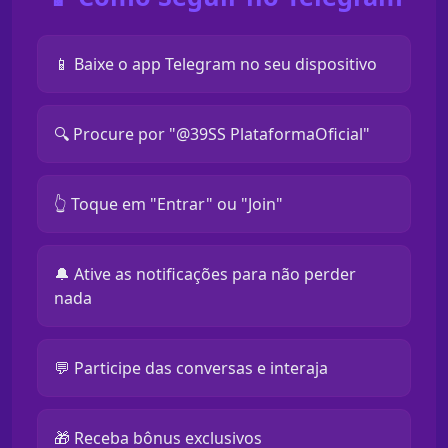
📱 Baixe o app Telegram no seu dispositivo
🔍 Procure por "@39SS PlataformaOficial"
👆 Toque em "Entrar" ou "Join"
🔔 Ative as notificações para não perder
nada
💬 Participe das conversas e interaja
🎁 Receba bônus exclusivos