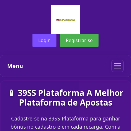
Login
Registrar-se
Menu
📱 39SS Plataforma A Melhor
Plataforma de Apostas
Cadastre-se na 39SS Plataforma para ganhar
bônus no cadastro e em cada recarga. Com a