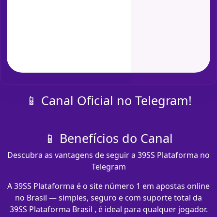
📱 Canal Oficial no Telegram!
📱 Benefícios do Canal
Descubra as vantagens de seguir a 39SS Plataforma no
Telegram
A 39SS Plataforma é o site número 1 em apostas online
no Brasil — simples, seguro e com suporte total da
39SS Plataforma Brasil , é ideal para qualquer jogador.