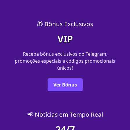
🎁 Bônus Exclusivos
VIP
Receba bônus exclusivos do Telegram,
promoções especiais e códigos promocionais
únicos!
Ver Bônus
📢 Notícias em Tempo Real
24/7