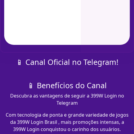
📱 Canal Oficial no Telegram!
📱 Benefícios do Canal
Descubra as vantagens de seguir a 399W Login no
Telegram
Com tecnologia de ponta e grande variedade de jogos
da 399W Login Brasil , mais promoções intensas, a
399W Login conquistou o carinho dos usuários.