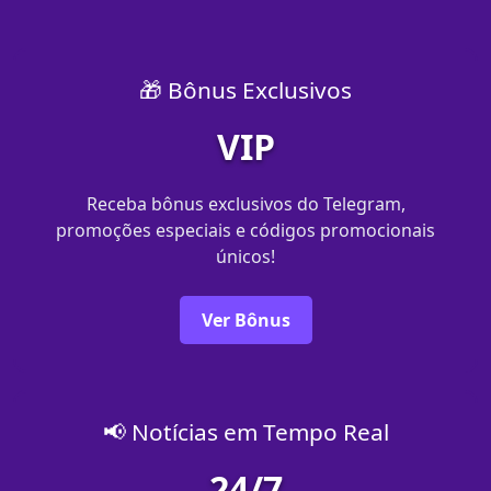
🎁 Bônus Exclusivos
VIP
Receba bônus exclusivos do Telegram,
promoções especiais e códigos promocionais
únicos!
Ver Bônus
📢 Notícias em Tempo Real
24/7