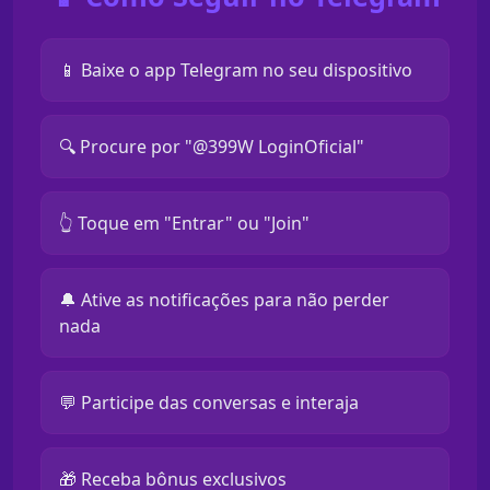
📱 Baixe o app Telegram no seu dispositivo
🔍 Procure por "@399W LoginOficial"
👆 Toque em "Entrar" ou "Join"
🔔 Ative as notificações para não perder
nada
💬 Participe das conversas e interaja
🎁 Receba bônus exclusivos