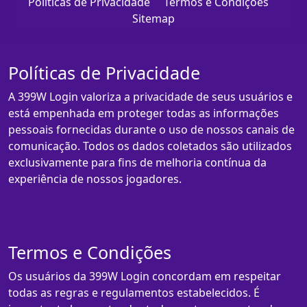
Políticas de Privacidade
Termos e Condições
Sitemap
Políticas de Privacidade
A 399W Login valoriza a privacidade de seus usuários e
está empenhada em proteger todas as informações
pessoais fornecidas durante o uso de nossos canais de
comunicação. Todos os dados coletados são utilizados
exclusivamente para fins de melhoria contínua da
experiência de nossos jogadores.
Termos e Condições
Os usuários da 399W Login concordam em respeitar
todas as regras e regulamentos estabelecidos. É