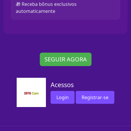
🎁 Receba bônus exclusivos
automaticamente
SEGUIR AGORA
Acessos
Login
Registrar-se