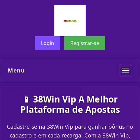
Login
Registrar-se
Menu
📱 38Win Vip A Melhor
Plataforma de Apostas
Cadastre-se na 38Win Vip para ganhar bônus no
cadastro e em cada recarga. Com a 38Win Vip,