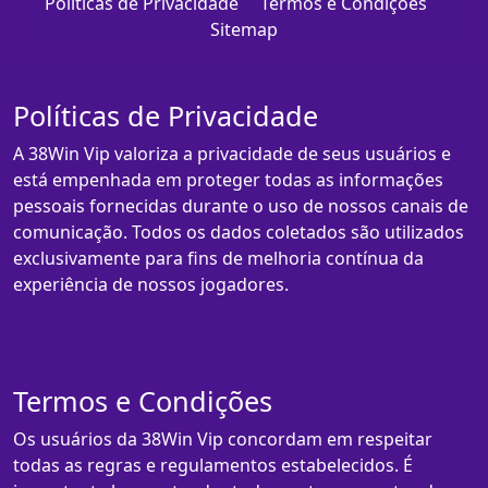
Políticas de Privacidade
Termos e Condições
Sitemap
Políticas de Privacidade
A 38Win Vip valoriza a privacidade de seus usuários e
está empenhada em proteger todas as informações
pessoais fornecidas durante o uso de nossos canais de
comunicação. Todos os dados coletados são utilizados
exclusivamente para fins de melhoria contínua da
experiência de nossos jogadores.
Termos e Condições
Os usuários da 38Win Vip concordam em respeitar
todas as regras e regulamentos estabelecidos. É