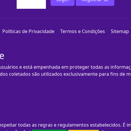
Políticas de Privacidade
Termos e Condições
Sitemap
de
s usuários e está empenhada em proteger todas as informaç
os coletados são utilizados exclusivamente para fins de m
peitar todas as regras e regulamentos estabelecidos. É i