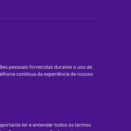
ões pessoais fornecidas durante o uso de
elhoria contínua da experiência de nossos
mportante ler e entender todos os termos