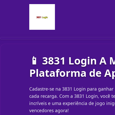
📱 3831 Login A 
Plataforma de A
Cadastre-se na 3831 Login para ganhar
cada recarga. Com a 3831 Login, você 
incríveis e uma experiência de jogo inig
vencedores agora!