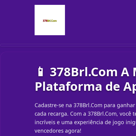
📱 378Brl.Com A
Plataforma de A
Cadastre-se na 378Brl.Com para ganhar
cada recarga. Com a 378Brl.Com, você 
incríveis e uma experiência de jogo inig
vencedores agora!