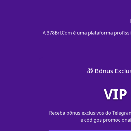
A 378Brl.Com é uma plataforma profissio
🎁 Bônus Exclu
VIP
Receba bônus exclusivos do Telegra
e códigos promocionai