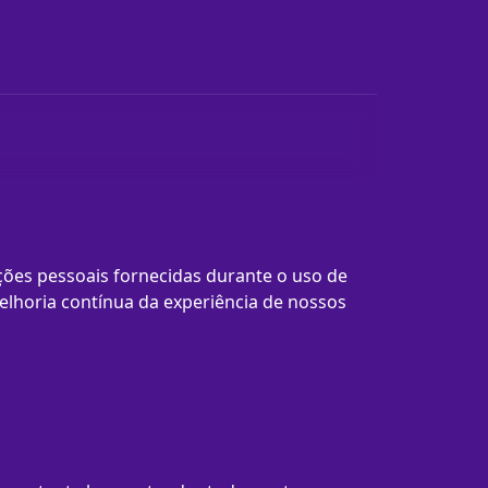
ções pessoais fornecidas durante o uso de
elhoria contínua da experiência de nossos