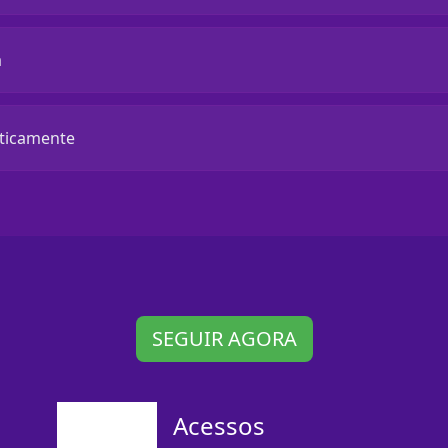
a
aticamente
SEGUIR AGORA
Acessos