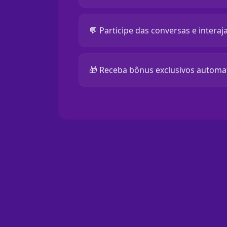
💬 Participe das conversas e interaj
🎁 Receba bônus exclusivos autom