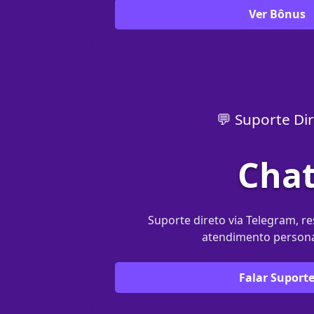
Ver Bônus
💬 Suporte Di
Cha
Suporte direto via Telegram, r
atendimento persona
Falar Suport