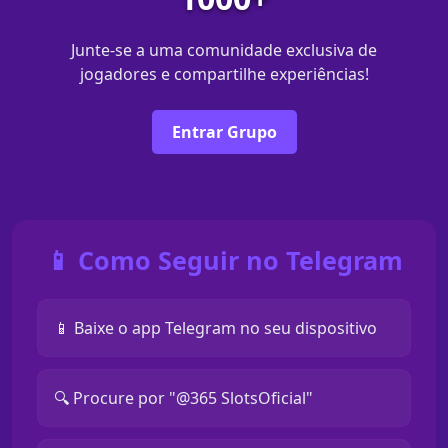
Junte-se a uma comunidade exclusiva de
jogadores e compartilhe experiências!
Entrar Grupo
📱 Como Seguir no Telegram
📱 Baixe o app Telegram no seu dispositivo
🔍 Procure por "@365 SlotsOficial"