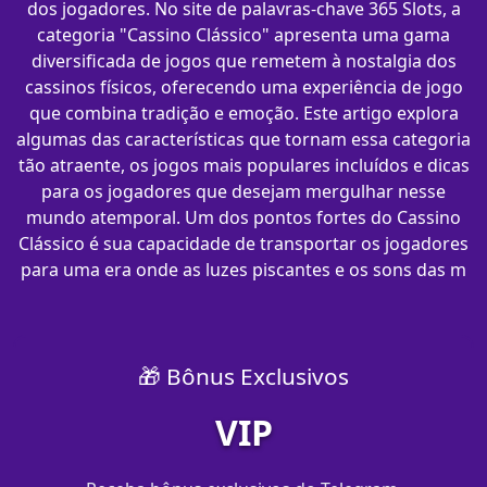
dos jogadores. No site de palavras-chave 365 Slots, a
categoria "Cassino Clássico" apresenta uma gama
diversificada de jogos que remetem à nostalgia dos
cassinos físicos, oferecendo uma experiência de jogo
que combina tradição e emoção. Este artigo explora
algumas das características que tornam essa categoria
tão atraente, os jogos mais populares incluídos e dicas
para os jogadores que desejam mergulhar nesse
mundo atemporal. Um dos pontos fortes do Cassino
Clássico é sua capacidade de transportar os jogadores
para uma era onde as luzes piscantes e os sons das m
🎁 Bônus Exclusivos
VIP