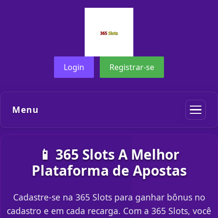
Login
Registrar-se
Menu
📱 365 Slots A Melhor
Plataforma de Apostas
Cadastre-se na 365 Slots para ganhar bônus no
cadastro e em cada recarga. Com a 365 Slots, você