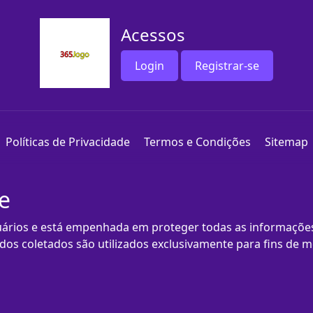
Acessos
Login
Registrar-se
Políticas de Privacidade
Termos e Condições
Sitemap
de
suários e está empenhada em proteger todas as informaçõe
os coletados são utilizados exclusivamente para fins de m