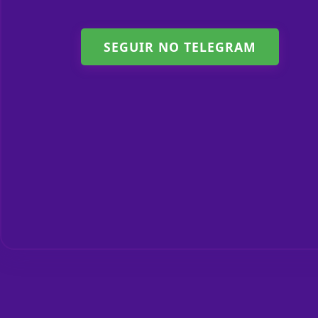
SEGUIR NO TELEGRAM