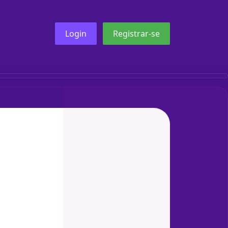
Login
Registrar-se