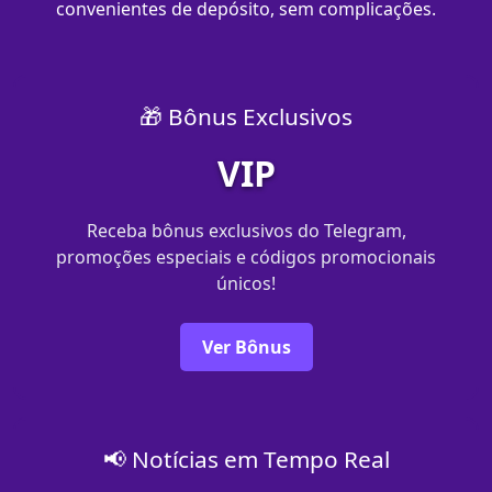
convenientes de depósito, sem complicações.
🎁 Bônus Exclusivos
VIP
Receba bônus exclusivos do Telegram,
promoções especiais e códigos promocionais
únicos!
Ver Bônus
📢 Notícias em Tempo Real