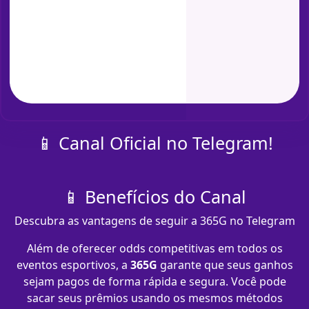
📱 Canal Oficial no Telegram!
📱 Benefícios do Canal
Descubra as vantagens de seguir a 365G no Telegram
Além de oferecer odds competitivas em todos os
eventos esportivos, a
365G
garante que seus ganhos
sejam pagos de forma rápida e segura. Você pode
sacar seus prêmios usando os mesmos métodos