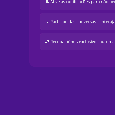
🔔 Ative as notificações para não p
💬 Participe das conversas e interaj
🎁 Receba bônus exclusivos autom