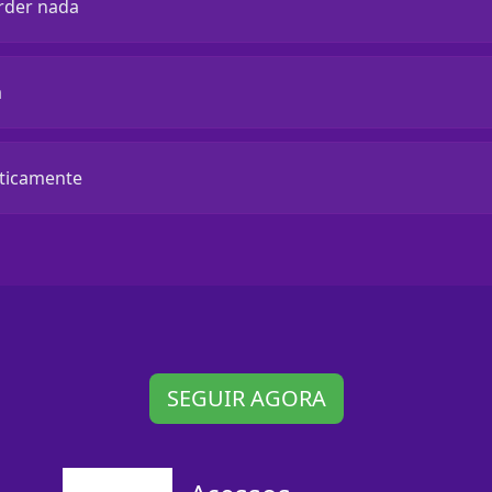
erder nada
a
aticamente
SEGUIR AGORA