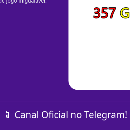
e jogo inigualável.
📱 Canal Oficial no Telegram!