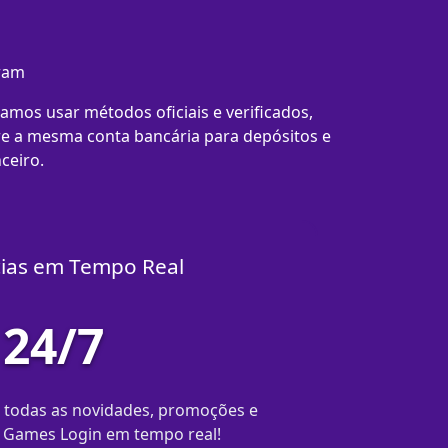
gram
mos usar métodos oficiais e verificados,
e a mesma conta bancária para depósitos e
ceiro.
cias em Tempo Real
24/7
e todas as novidades, promoções e
 Games Login em tempo real!