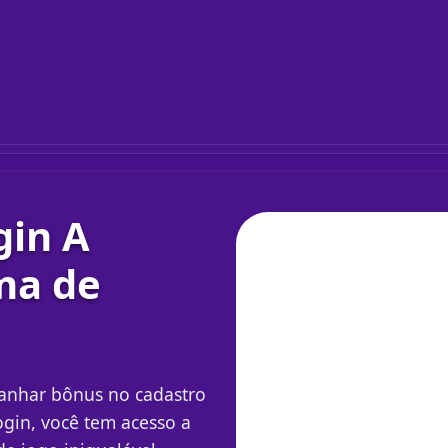
gin A
ma de
anhar bônus no cadastro
gin, você tem acesso a