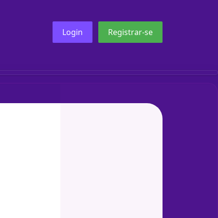
Login
Registrar-se