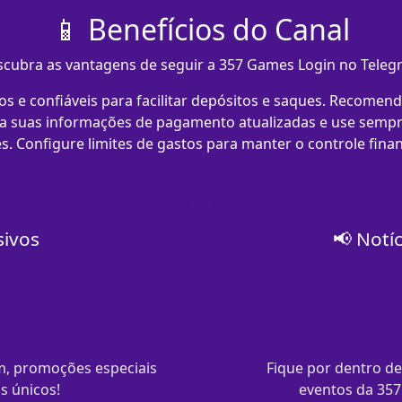
📱 Benefícios do Canal
cubra as vantagens de seguir a 357 Games Login no Tele
e confiáveis para facilitar depósitos e saques. Recomenda
a suas informações de pagamento atualizadas e use sempr
s. Configure limites de gastos para manter o controle finan
sivos
📢 Notí
m, promoções especiais
Fique por dentro d
s únicos!
eventos da 357