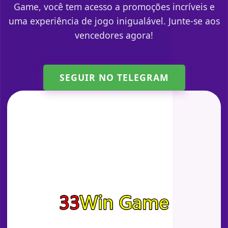
Game, você tem acesso a promoções incríveis e
uma experiência de jogo inigualável. Junte-se aos
vencedores agora!
SEGUIR NO TELEGRAM