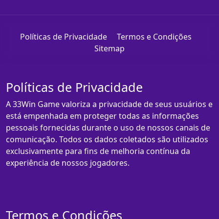
Políticas de Privacidade
Termos e Condições
Sitemap
Políticas de Privacidade
A 33Win Game valoriza a privacidade de seus usuários e
está empenhada em proteger todas as informações
pessoais fornecidas durante o uso de nossos canais de
comunicação. Todos os dados coletados são utilizados
exclusivamente para fins de melhoria contínua da
experiência de nossos jogadores.
Termos e Condições