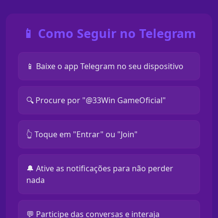
📱 Como Seguir no Telegram
📱 Baixe o app Telegram no seu dispositivo
🔍 Procure por "@33Win GameOficial"
👆 Toque em "Entrar" ou "Join"
🔔 Ative as notificações para não perder
nada
💬 Participe das conversas e interaja