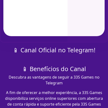
📱 Canal Oficial no Telegram!
📱 Benefícios do Canal
Descubra as vantagens de seguir a 33S Games no
Telegram
A fim de oferecer a melhor experiência, a 33S Games
disponibiliza serviços online superiores com abertura
de conta rápida e suporte eficiente pela 33S Games