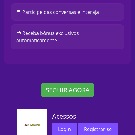
💬 Participe das conversas e interaja
🎁 Receba bônus exclusivos
automaticamente
SEGUIR AGORA
Acessos
Login
Registrar-se