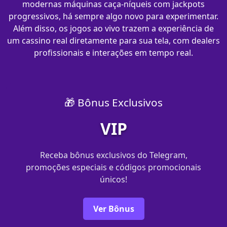
modernas máquinas caça-níqueis com jackpots
progressivos, há sempre algo novo para experimentar.
Além disso, os jogos ao vivo trazem a experiência de
um cassino real diretamente para sua tela, com dealers
profissionais e interações em tempo real.
🎁 Bônus Exclusivos
VIP
Receba bônus exclusivos do Telegram,
promoções especiais e códigos promocionais
únicos!
Ver Bônus