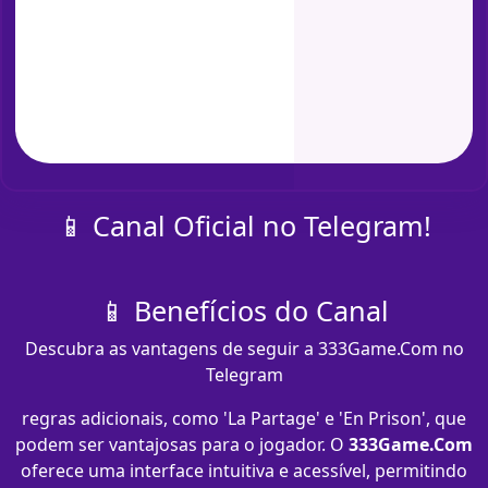
📱 Canal Oficial no Telegram!
📱 Benefícios do Canal
Descubra as vantagens de seguir a 333Game.Com no
Telegram
regras adicionais, como 'La Partage' e 'En Prison', que
podem ser vantajosas para o jogador. O
333Game.Com
oferece uma interface intuitiva e acessível, permitindo