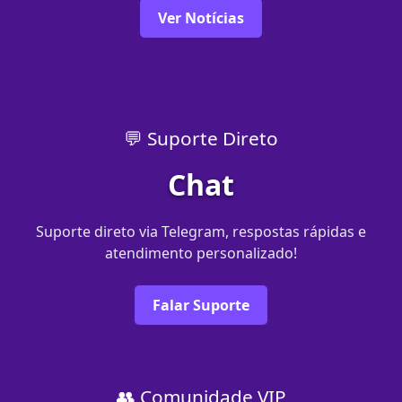
Ver Notícias
💬 Suporte Direto
Chat
Suporte direto via Telegram, respostas rápidas e
atendimento personalizado!
Falar Suporte
👥 Comunidade VIP