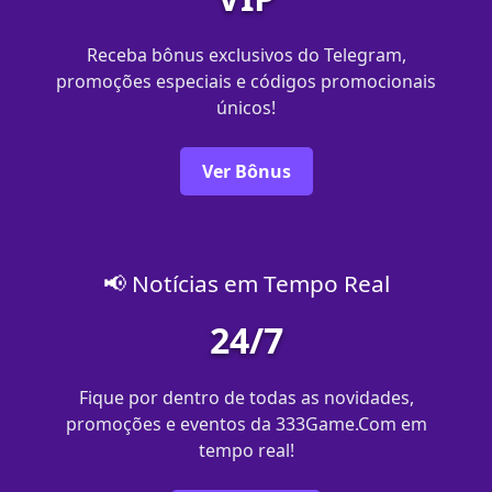
Receba bônus exclusivos do Telegram,
promoções especiais e códigos promocionais
únicos!
Ver Bônus
📢 Notícias em Tempo Real
24/7
Fique por dentro de todas as novidades,
promoções e eventos da 333Game.Com em
tempo real!