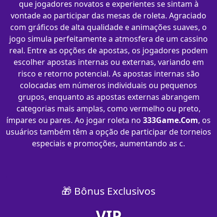
que jogadores novatos e experientes se sintam à
vontade ao participar das mesas de roleta. Agraciado
com gráficos de alta qualidade e animações suaves, o
jogo simula perfeitamente a atmosfera de um cassino
real. Entre as opções de apostas, os jogadores podem
escolher apostas internas ou externas, variando em
risco e retorno potencial. As apostas internas são
colocadas em números individuais ou pequenos
grupos, enquanto as apostas externas abrangem
categorias mais amplas, como vermelho ou preto,
ímpares ou pares. Ao jogar roleta no
333Game.Com
, os
usuários também têm a opção de participar de torneios
especiais e promoções, aumentando as c.
🎁 Bônus Exclusivos
VIP