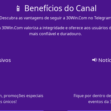
📱 Benefícios do Canal
Descubra as vantagens de seguir a 30Win.Com no Telegra
a 30Win.Com valoriza a integridade e oferece aos usuários
mais confiável e duradouro.
sivos
📢 Notí
m, promoções especiais
Fique por dentro d
s únicos!
eventos da 