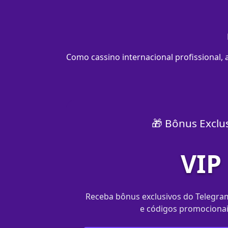
Como cassino internacional profissional, 
🎁 Bônus Exclu
VIP
Receba bônus exclusivos do Telegra
e códigos promocionai