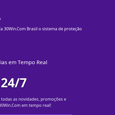
m
 da 30Win.Com Brasil o sistema de proteção
cias em Tempo Real
24/7
e todas as novidades, promoções e
30Win.Com em tempo real!