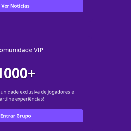
Ver Notícias
Comunidade VIP
1000+
unidade exclusiva de jogadores e
rtilhe experiências!
Entrar Grupo