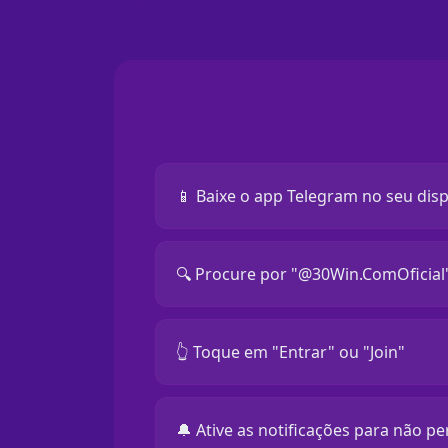
📱 Baixe o app Telegram no seu disp
🔍 Procure por "@30Win.ComOficial
👆 Toque em "Entrar" ou "Join"
🔔 Ative as notificações para não p