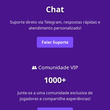
Chat
Suporte direto via Telegram, respostas rápidas e
atendimento personalizado!
Falar Suporte
👥 Comunidade VIP
1000+
Junte-se a uma comunidade exclusiva de
jogadores e compartilhe experiências!