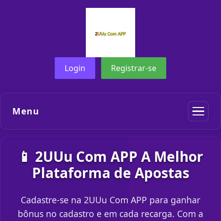
Login
Registrar-se
Menu
📱 2UUu Com APP A Melhor
Plataforma de Apostas
Cadastre-se na 2UUu Com APP para ganhar
bônus no cadastro e em cada recarga. Com a