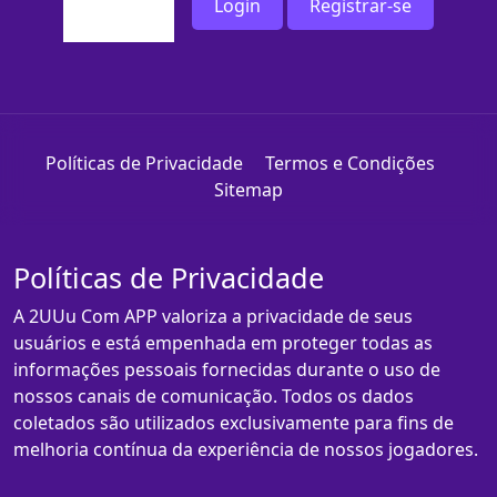
Login
Registrar-se
Políticas de Privacidade
Termos e Condições
Sitemap
Políticas de Privacidade
A 2UUu Com APP valoriza a privacidade de seus
usuários e está empenhada em proteger todas as
informações pessoais fornecidas durante o uso de
nossos canais de comunicação. Todos os dados
coletados são utilizados exclusivamente para fins de
melhoria contínua da experiência de nossos jogadores.