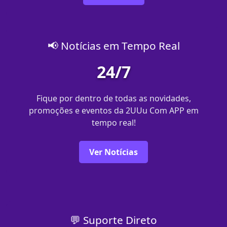
📢 Notícias em Tempo Real
24/7
Fique por dentro de todas as novidades,
promoções e eventos da 2UUu Com APP em
tempo real!
Ver Notícias
💬 Suporte Direto