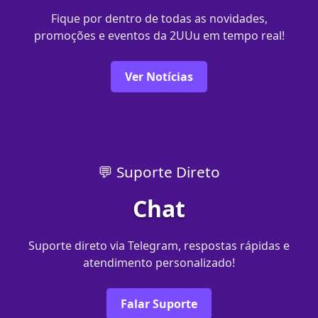
Fique por dentro de todas as novidades,
promoções e eventos da 2UUu em tempo real!
Ver Notícias
💬 Suporte Direto
Chat
Suporte direto via Telegram, respostas rápidas e
atendimento personalizado!
Falar Suporte