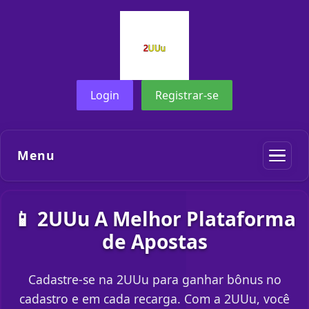
Login
Registrar-se
Menu
📱 2UUu A Melhor Plataforma
de Apostas
Cadastre-se na 2UUu para ganhar bônus no
cadastro e em cada recarga. Com a 2UUu, você