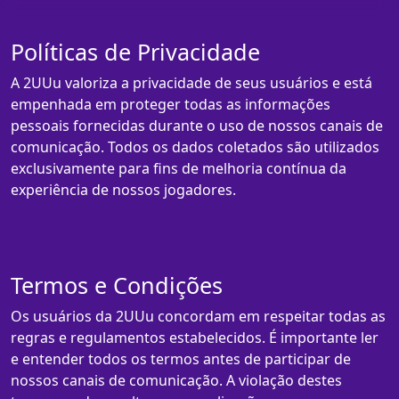
Políticas de Privacidade
A 2UUu valoriza a privacidade de seus usuários e está
empenhada em proteger todas as informações
pessoais fornecidas durante o uso de nossos canais de
comunicação. Todos os dados coletados são utilizados
exclusivamente para fins de melhoria contínua da
experiência de nossos jogadores.
Termos e Condições
Os usuários da 2UUu concordam em respeitar todas as
regras e regulamentos estabelecidos. É importante ler
e entender todos os termos antes de participar de
nossos canais de comunicação. A violação destes