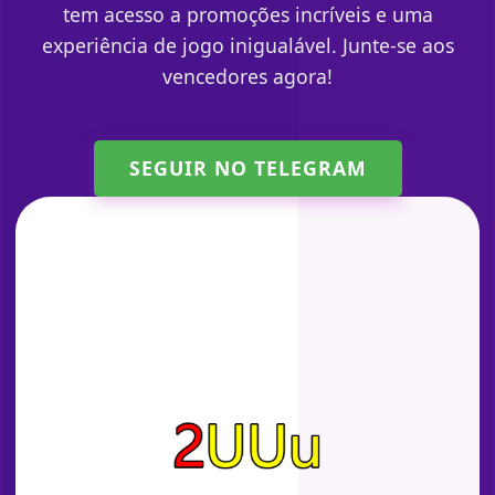
tem acesso a promoções incríveis e uma
experiência de jogo inigualável. Junte-se aos
vencedores agora!
SEGUIR NO TELEGRAM