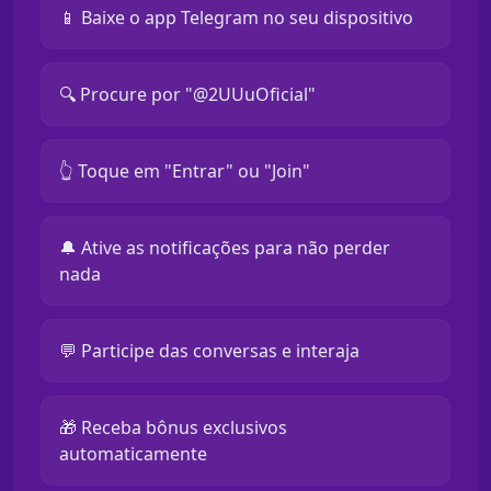
📱 Baixe o app Telegram no seu dispositivo
🔍 Procure por "@2UUuOficial"
👆 Toque em "Entrar" ou "Join"
🔔 Ative as notificações para não perder
nada
💬 Participe das conversas e interaja
🎁 Receba bônus exclusivos
automaticamente