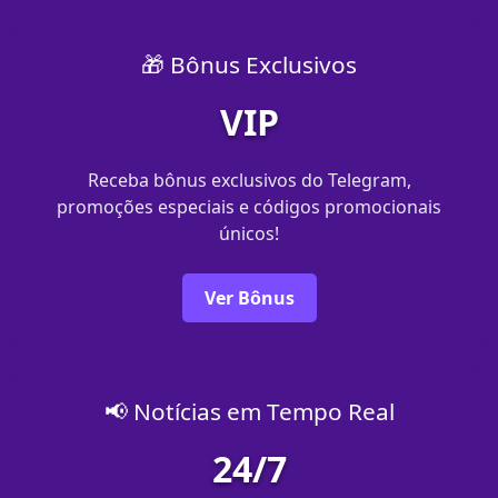
🎁 Bônus Exclusivos
VIP
Receba bônus exclusivos do Telegram,
promoções especiais e códigos promocionais
únicos!
Ver Bônus
📢 Notícias em Tempo Real
24/7