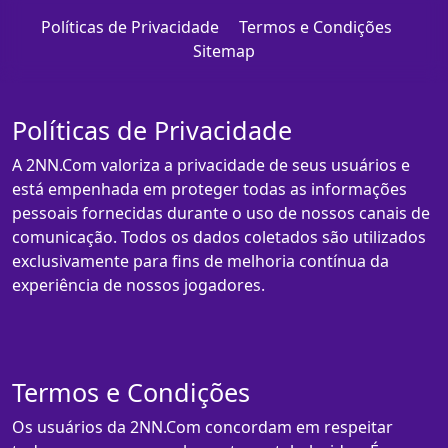
Políticas de Privacidade
Termos e Condições
Sitemap
Políticas de Privacidade
A 2NN.Com valoriza a privacidade de seus usuários e
está empenhada em proteger todas as informações
pessoais fornecidas durante o uso de nossos canais de
comunicação. Todos os dados coletados são utilizados
exclusivamente para fins de melhoria contínua da
experiência de nossos jogadores.
Termos e Condições
Os usuários da 2NN.Com concordam em respeitar