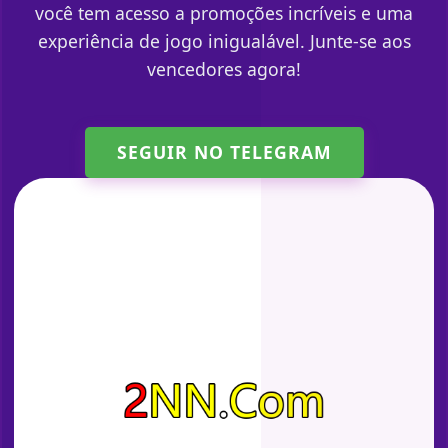
você tem acesso a promoções incríveis e uma
experiência de jogo inigualável. Junte-se aos
vencedores agora!
SEGUIR NO TELEGRAM