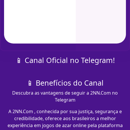
📱 Canal Oficial no Telegram!
📱 Benefícios do Canal
Descubra as vantagens de seguir a 2NN.Com no
Telegram
A 2NN.Com , conhecida por sua justiça, segurança e
credibilidade, oferece aos brasileiros a melhor
experiência em jogos de azar online pela plataforma