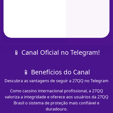
📱 Canal Oficial no Telegram!
📱 Benefícios do Canal
Descubra as vantagens de seguir a 27QQ no Telegram
Como cassino internacional profissional, a 27QQ
valoriza a integridade e oferece aos usuários da 27QQ
Brasil o sistema de proteção mais confiável e
duradouro.