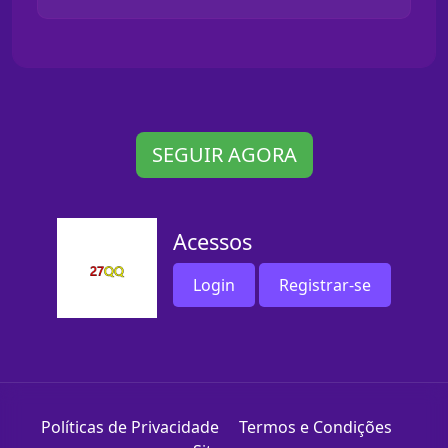
SEGUIR AGORA
Acessos
Login
Registrar-se
Políticas de Privacidade
Termos e Condições