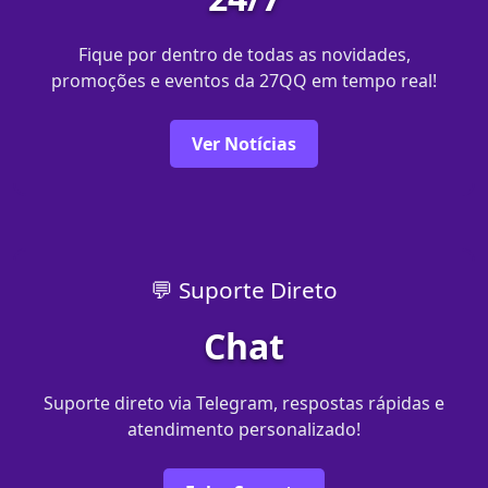
Fique por dentro de todas as novidades,
promoções e eventos da 27QQ em tempo real!
Ver Notícias
💬 Suporte Direto
Chat
Suporte direto via Telegram, respostas rápidas e
atendimento personalizado!