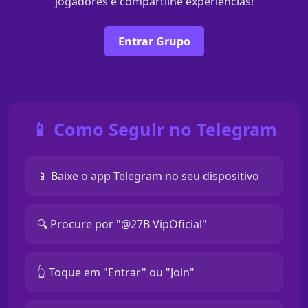
jogadores e compartilhe experiências!
Entrar Grupo
📱 Como Seguir no Telegram
📱 Baixe o app Telegram no seu dispositivo
🔍 Procure por "@27B VipOficial"
👆 Toque em "Entrar" ou "Join"