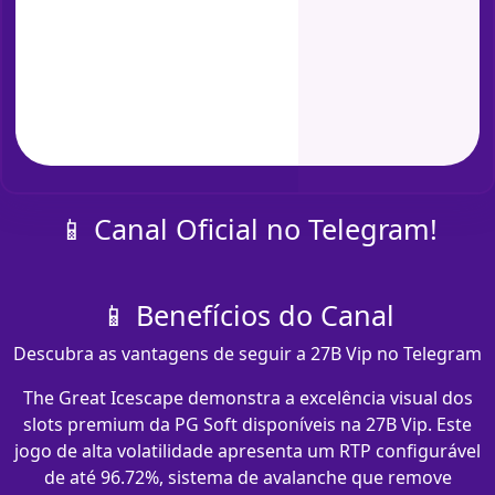
📱 Canal Oficial no Telegram!
📱 Benefícios do Canal
Descubra as vantagens de seguir a 27B Vip no Telegram
The Great Icescape demonstra a excelência visual dos
slots premium da PG Soft disponíveis na 27B Vip. Este
jogo de alta volatilidade apresenta um RTP configurável
de até 96.72%, sistema de avalanche que remove