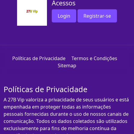
Acessos
Login
Registrar-se
Políticas de Privacidade
Termos e Condições
Sitemap
Políticas de Privacidade
A 27B Vip valoriza a privacidade de seus usuários e está
empenhada em proteger todas as informações
pessoais fornecidas durante o uso de nossos canais de
comunicação. Todos os dados coletados são utilizados
exclusivamente para fins de melhoria contínua da