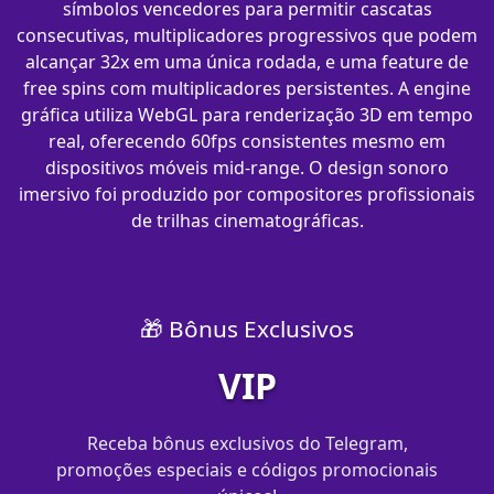
símbolos vencedores para permitir cascatas
consecutivas, multiplicadores progressivos que podem
alcançar 32x em uma única rodada, e uma feature de
free spins com multiplicadores persistentes. A engine
gráfica utiliza WebGL para renderização 3D em tempo
real, oferecendo 60fps consistentes mesmo em
dispositivos móveis mid-range. O design sonoro
imersivo foi produzido por compositores profissionais
de trilhas cinematográficas.
🎁 Bônus Exclusivos
VIP
Receba bônus exclusivos do Telegram,
promoções especiais e códigos promocionais