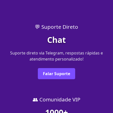
💬 Suporte Direto
Chat
Suporte direto via Telegram, respostas rápidas e
atendimento personalizado!
Falar Suporte
👥 Comunidade VIP
1000+