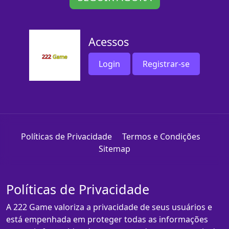
Acessos
Login
Registrar-se
Políticas de Privacidade
Termos e Condições
Sitemap
Políticas de Privacidade
A 222 Game valoriza a privacidade de seus usuários e
está empenhada em proteger todas as informações