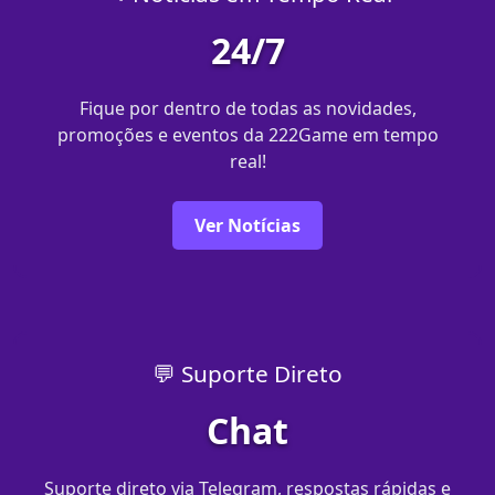
24/7
Fique por dentro de todas as novidades,
promoções e eventos da 222Game em tempo
real!
Ver Notícias
💬 Suporte Direto
Chat
Suporte direto via Telegram, respostas rápidas e