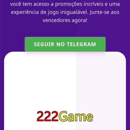
você tem acesso a promoções incríveis e uma
experiência de jogo inigualável. Junte-se aos
vencedores agora!
SEGUIR NO TELEGRAM