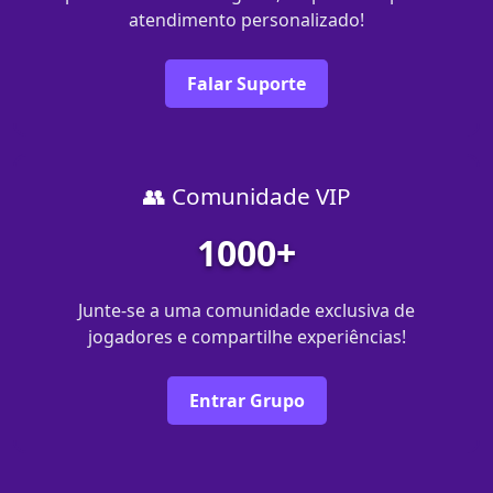
atendimento personalizado!
Falar Suporte
👥 Comunidade VIP
1000+
Junte-se a uma comunidade exclusiva de
jogadores e compartilhe experiências!
Entrar Grupo