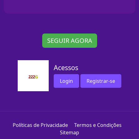
SEGUIR AGORA
Acessos
Login
Registrar-se
Políticas de Privacidade
Termos e Condições
Sitemap