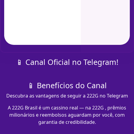
📱 Canal Oficial no Telegram!
📱 Benefícios do Canal
Descubra as vantagens de seguir a 222G no Telegram
A 222G Brasil é um cassino real — na 222G , prêmios
milionários e reembolsos aguardam por você, com
garantia de credibilidade.