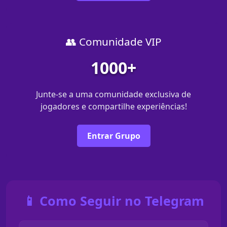
👥 Comunidade VIP
1000+
Junte-se a uma comunidade exclusiva de
jogadores e compartilhe experiências!
Entrar Grupo
📱 Como Seguir no Telegram