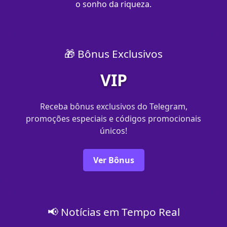
o sonho da riqueza.
🎁 Bônus Exclusivos
VIP
Receba bônus exclusivos do Telegram,
promoções especiais e códigos promocionais
únicos!
Ver Bônus
📢 Notícias em Tempo Real