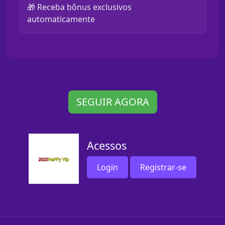
🎁 Receba bônus exclusivos
automaticamente
SEGUIR AGORA
Acessos
Login
Registrar-se