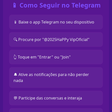
📱 Como Seguir no Telegram
📱 Baixe o app Telegram no seu dispositivo
🔍 Procure por "@2025HaPPy VipOficial"
👆 Toque em "Entrar" ou "Join"
🔔 Ative as notificações para não perder
nada
💬 Participe das conversas e interaja