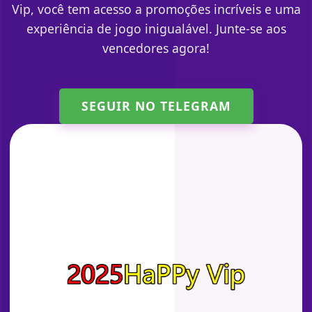
Vip, você tem acesso a promoções incríveis e uma
experiência de jogo inigualável. Junte-se aos
vencedores agora!
SEGUIR NO TELEGRAM