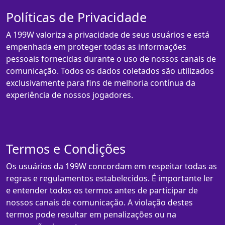
Políticas de Privacidade
A 199W valoriza a privacidade de seus usuários e está
empenhada em proteger todas as informações
pessoais fornecidas durante o uso de nossos canais de
comunicação. Todos os dados coletados são utilizados
exclusivamente para fins de melhoria contínua da
experiência de nossos jogadores.
Termos e Condições
Os usuários da 199W concordam em respeitar todas as
regras e regulamentos estabelecidos. É importante ler
e entender todos os termos antes de participar de
nossos canais de comunicação. A violação destes
termos pode resultar em penalizações ou na