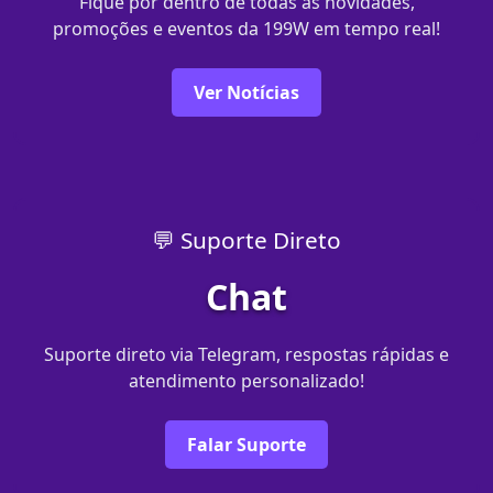
Fique por dentro de todas as novidades,
promoções e eventos da 199W em tempo real!
Ver Notícias
💬 Suporte Direto
Chat
Suporte direto via Telegram, respostas rápidas e
atendimento personalizado!
Falar Suporte