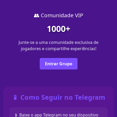
👥 Comunidade VIP
1000+
Junte-se a uma comunidade exclusiva de
jogadores e compartilhe experiências!
Entrar Grupo
📱 Como Seguir no Telegram
📱 Baixe o app Telegram no seu dispositivo