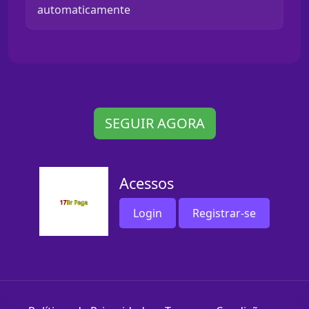
automaticamente
SEGUIR AGORA
Acessos
Login
Registrar-se