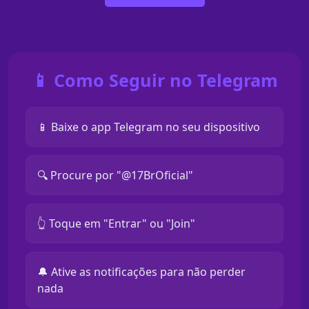
📱 Como Seguir no Telegram
📱 Baixe o app Telegram no seu dispositivo
🔍 Procure por "@17BrOficial"
👆 Toque em "Entrar" ou "Join"
🔔 Ative as notificações para não perder
nada