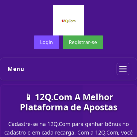
Login
Registrar-se
Menu
📱 12Q.Com A Melhor
Plataforma de Apostas
Cadastre-se na 12Q.Com para ganhar bônus no
cadastro e em cada recarga. Com a 12Q.Com, você