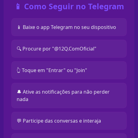
📱 Como Seguir no Telegram
📱 Baixe o app Telegram no seu dispositivo
🔍 Procure por "@12Q.ComOficial"
👆 Toque em "Entrar" ou "Join"
🔔 Ative as notificações para não perder
nada
💬 Participe das conversas e interaja