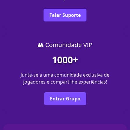
Falar Suporte
👥 Comunidade VIP
1000+
Junte-se a uma comunidade exclusiva de
jogadores e compartilhe experiências!
Entrar Grupo