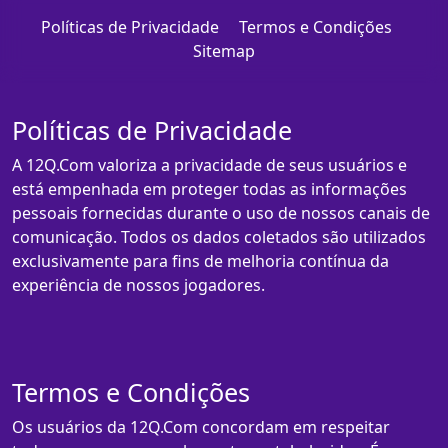
Políticas de Privacidade
Termos e Condições
Sitemap
Políticas de Privacidade
A 12Q.Com valoriza a privacidade de seus usuários e
está empenhada em proteger todas as informações
pessoais fornecidas durante o uso de nossos canais de
comunicação. Todos os dados coletados são utilizados
exclusivamente para fins de melhoria contínua da
experiência de nossos jogadores.
Termos e Condições
Os usuários da 12Q.Com concordam em respeitar