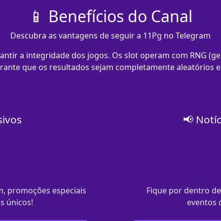
📱 Benefícios do Canal
Descubra as vantagens de seguir a 11Pg no Telegram
rantir a integridade dos jogos. Os slot operam com RNG (ge
rante que os resultados sejam completamente aleatórios e 
sivos
📢 Notí
m, promoções especiais
Fique por dentro d
s únicos!
eventos 