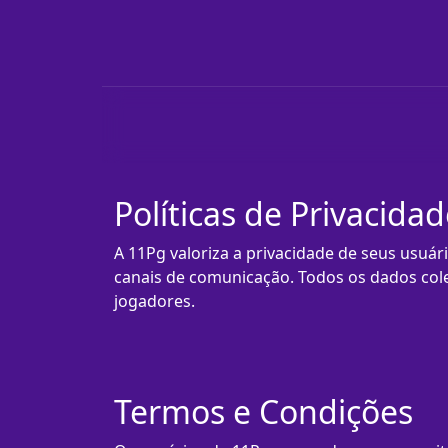
Políticas de Privacida
A 11Pg valoriza a privacidade de seus usuá
canais de comunicação. Todos os dados cole
jogadores.
Termos e Condições