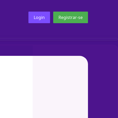
Login
Registrar-se