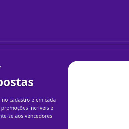
r
postas
 no cadastro e em cada
 promoções incríveis e
unte-se aos vencedores