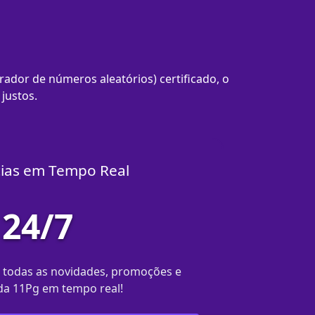
rador de números aleatórios) certificado, o
justos.
cias em Tempo Real
24/7
e todas as novidades, promoções e
da 11Pg em tempo real!