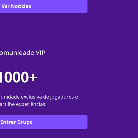
Ver Notícias
Comunidade VIP
1000+
unidade exclusiva de jogadores e
rtilhe experiências!
Entrar Grupo