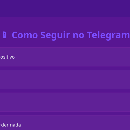
📱 Como Seguir no Telegram
ositivo
erder nada