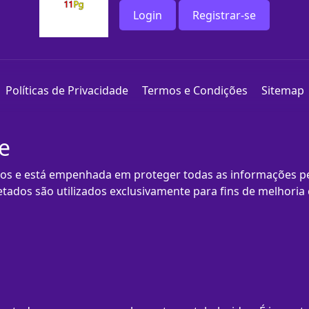
Login
Registrar-se
Políticas de Privacidade
Termos e Condições
Sitemap
de
rios e está empenhada em proteger todas as informações p
tados são utilizados exclusivamente para fins de melhoria