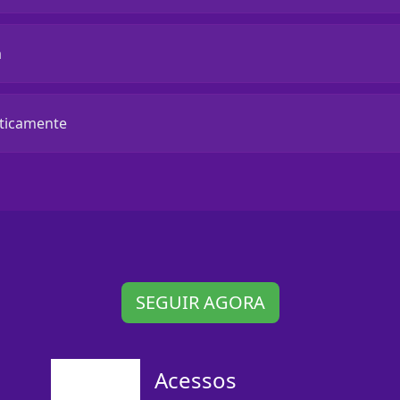
a
aticamente
SEGUIR AGORA
Acessos