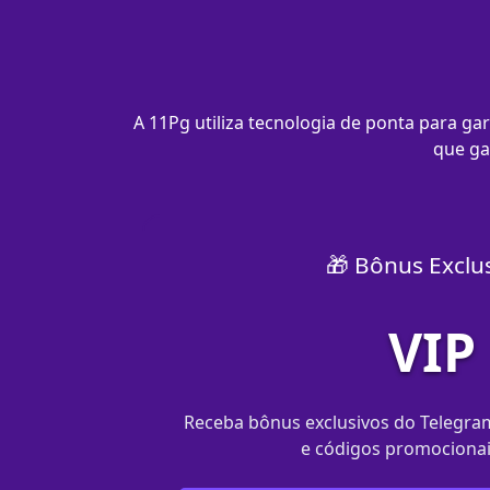
A 11Pg utiliza tecnologia de ponta para ga
que ga
🎁 Bônus Exclu
VIP
Receba bônus exclusivos do Telegra
e códigos promocionai