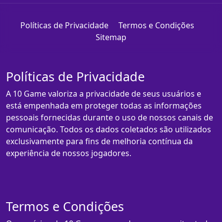
Políticas de Privacidade
Termos e Condições
Sitemap
Políticas de Privacidade
A 10 Game valoriza a privacidade de seus usuários e
está empenhada em proteger todas as informações
pessoais fornecidas durante o uso de nossos canais de
comunicação. Todos os dados coletados são utilizados
exclusivamente para fins de melhoria contínua da
experiência de nossos jogadores.
Termos e Condições