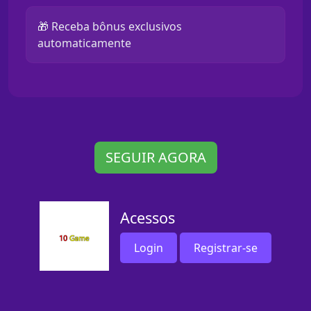
🎁 Receba bônus exclusivos
automaticamente
SEGUIR AGORA
Acessos
Login
Registrar-se