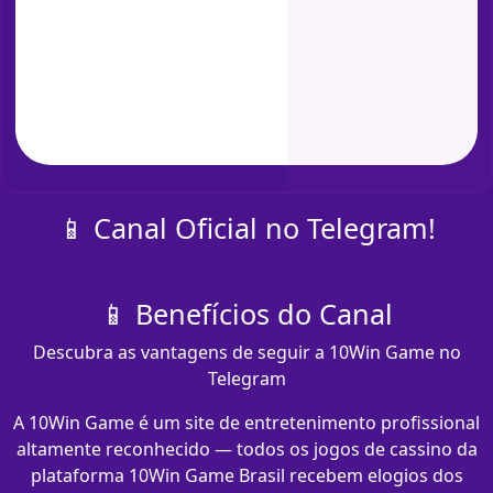
📱 Canal Oficial no Telegram!
📱 Benefícios do Canal
Descubra as vantagens de seguir a 10Win Game no
Telegram
A 10Win Game é um site de entretenimento profissional
altamente reconhecido — todos os jogos de cassino da
plataforma 10Win Game Brasil recebem elogios dos