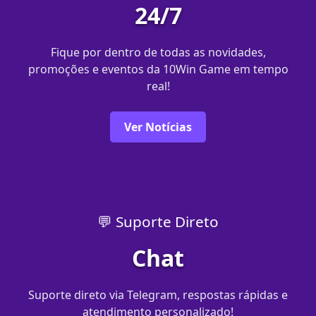
24/7
Fique por dentro de todas as novidades,
promoções e eventos da 10Win Game em tempo
real!
Ver Notícias
💬 Suporte Direto
Chat
Suporte direto via Telegram, respostas rápidas e
atendimento personalizado!