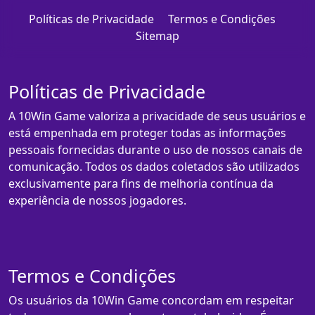
Políticas de Privacidade
Termos e Condições
Sitemap
Políticas de Privacidade
A 10Win Game valoriza a privacidade de seus usuários e
está empenhada em proteger todas as informações
pessoais fornecidas durante o uso de nossos canais de
comunicação. Todos os dados coletados são utilizados
exclusivamente para fins de melhoria contínua da
experiência de nossos jogadores.
Termos e Condições
Os usuários da 10Win Game concordam em respeitar