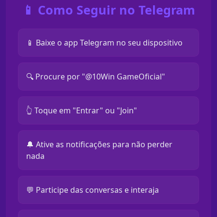
📱 Como Seguir no Telegram
📱 Baixe o app Telegram no seu dispositivo
🔍 Procure por "@10Win GameOficial"
👆 Toque em "Entrar" ou "Join"
🔔 Ative as notificações para não perder
nada
💬 Participe das conversas e interaja