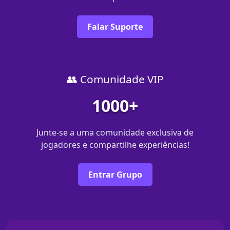
Falar Suporte
👥 Comunidade VIP
1000+
Junte-se a uma comunidade exclusiva de
jogadores e compartilhe experiências!
Entrar Grupo