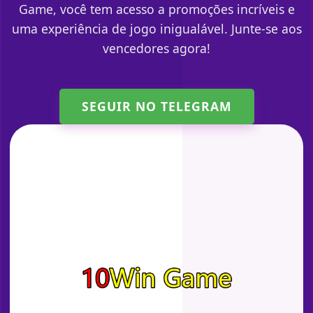
Game, você tem acesso a promoções incríveis e
uma experiência de jogo inigualável. Junte-se aos
vencedores agora!
SEGUIR NO TELEGRAM