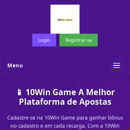
Login
Registrar-se
Menu
📱 10Win Game A Melhor
Plataforma de Apostas
Cadastre-se na 10Win Game para ganhar bônus
no cadastro e em cada recarga. Com a 10Win