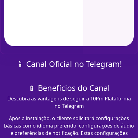
📱 Canal Oficial no Telegram!
📱 Benefícios do Canal
Descubra as vantagens de seguir a 10Pm Plataforma
no Telegram
Após a instalação, o cliente solicitará configurações
básicas como idioma preferido, configurações de áudio
e preferências de notificação. Estas configurações