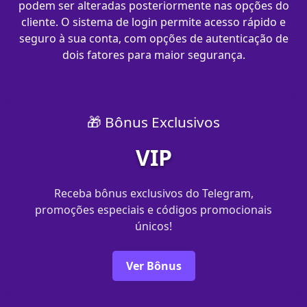
podem ser alteradas posteriormente nas opções do
cliente. O sistema de login permite acesso rápido e
seguro à sua conta, com opções de autenticação de
dois fatores para maior segurança.
🎁 Bônus Exclusivos
VIP
Receba bônus exclusivos do Telegram,
promoções especiais e códigos promocionais
únicos!
Ver Bônus