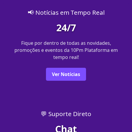
📢 Notícias em Tempo Real
24/7
Fique por dentro de todas as novidades,
promoções e eventos da 10Pm Plataforma em
tempo real!
Ver Notícias
💬 Suporte Direto
Chat