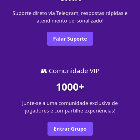
Suporte direto via Telegram, respostas rápidas e
atendimento personalizado!
Falar Suporte
👥 Comunidade VIP
1000+
Junte-se a uma comunidade exclusiva de
jogadores e compartilhe experiências!
Entrar Grupo