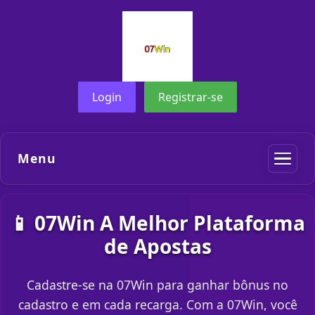
Login
Registrar-se
Menu
📱 07Win A Melhor Plataforma
de Apostas
Cadastre-se na 07Win para ganhar bônus no
cadastro e em cada recarga. Com a 07Win, você