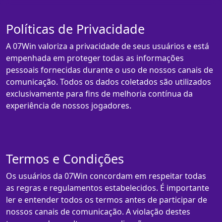
Políticas de Privacidade
A 07Win valoriza a privacidade de seus usuários e está
empenhada em proteger todas as informações
pessoais fornecidas durante o uso de nossos canais de
comunicação. Todos os dados coletados são utilizados
exclusivamente para fins de melhoria contínua da
experiência de nossos jogadores.
Termos e Condições
Os usuários da 07Win concordam em respeitar todas
as regras e regulamentos estabelecidos. É importante
ler e entender todos os termos antes de participar de
nossos canais de comunicação. A violação destes