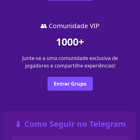
👥 Comunidade VIP
1000+
Junte-se a uma comunidade exclusiva de
jogadores e compartilhe experiências!
Entrar Grupo
📱 Como Seguir no Telegram