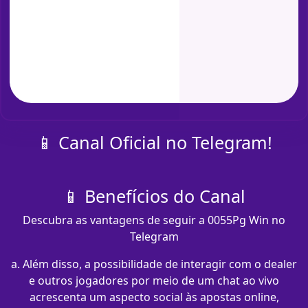
📱 Canal Oficial no Telegram!
📱 Benefícios do Canal
Descubra as vantagens de seguir a 0055Pg Win no
Telegram
a. Além disso, a possibilidade de interagir com o dealer
e outros jogadores por meio de um chat ao vivo
acrescenta um aspecto social às apostas online,