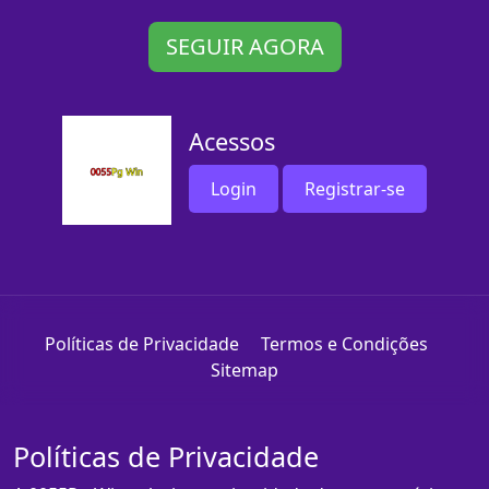
SEGUIR AGORA
Acessos
Login
Registrar-se
Políticas de Privacidade
Termos e Condições
Sitemap
Políticas de Privacidade