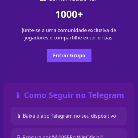
1000+
Junte-se a uma comunidade exclusiva de
jogadores e compartilhe experiências!
Entrar Grupo
📱 Como Seguir no Telegram
📱 Baixe o app Telegram no seu dispositivo
🔍 Procure por "@0055Pg WinOficial"