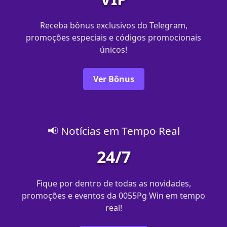
Receba bônus exclusivos do Telegram,
promoções especiais e códigos promocionais
únicos!
Ver Bônus
📢 Notícias em Tempo Real
24/7
Fique por dentro de todas as novidades,
promoções e eventos da 0055Pg Win em tempo
real!