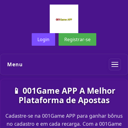
Login
Registrar-se
Menu
📱 001Game APP A Melhor
Plataforma de Apostas
Cadastre-se na 001Game APP para ganhar bônus
no cadastro e em cada recarga. Com a 001Game