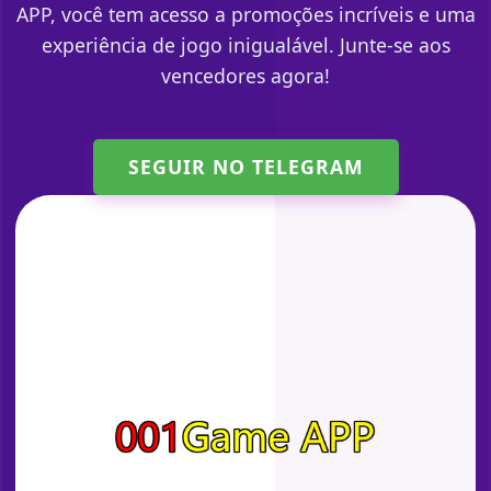
APP, você tem acesso a promoções incríveis e uma
experiência de jogo inigualável. Junte-se aos
vencedores agora!
SEGUIR NO TELEGRAM